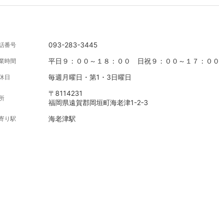
093-283-3445
話番号
平日９：００～１８：００ 日祝９：００～１７：０
業時間
毎週月曜日・第1・3日曜日
休日
〒8114231
所
福岡県遠賀郡岡垣町海老津1-2-3
海老津駅
寄り駅