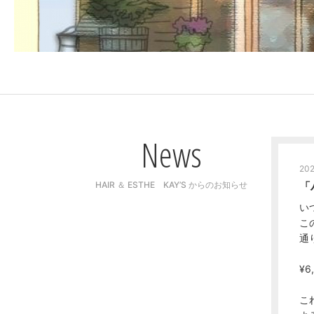
News
202
「
HAIR ＆ ESTHE KAY’S からのお知らせ
い
こ
通
¥6
こ