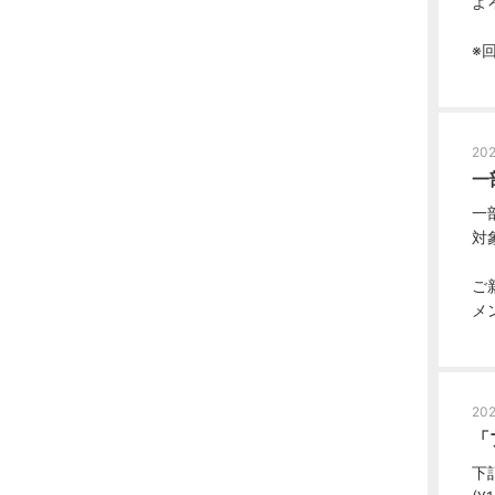
よ
※
202
一
一
対
ご
メ
202
「
下