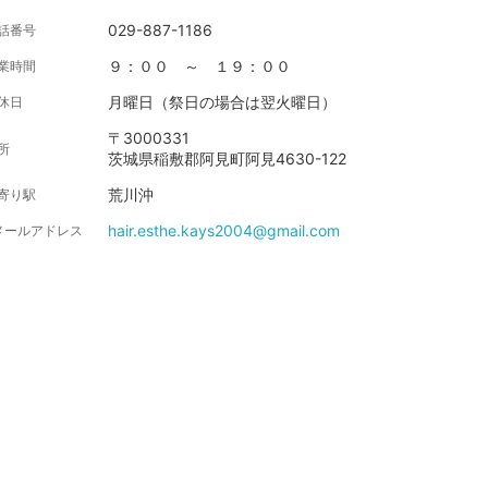
029-887-1186
話番号
９：００ ～ １９：００
業時間
月曜日（祭日の場合は翌火曜日）
休日
〒3000331
所
茨城県稲敷郡阿見町阿見4630-122
荒川沖
寄り駅
hair.esthe.kays2004@gmail.com
メールアドレス