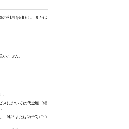
部の利用を制限し、または
負いません。
す。
ビスにおいては代金額（継
す。
引、連絡または紛争等につ