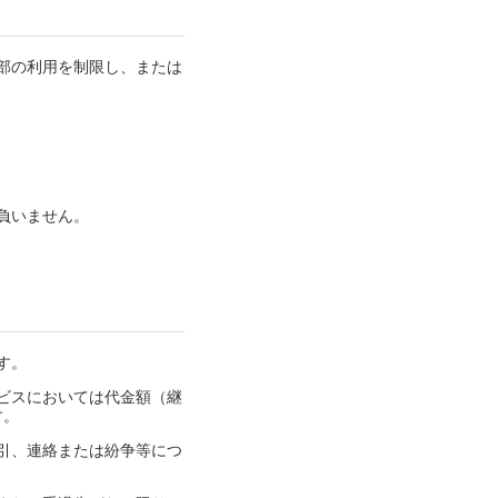
部の利用を制限し、または
負いません。
す。
ビスにおいては代金額（継
す。
引、連絡または紛争等につ